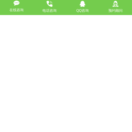
在线咨询
电话咨询
QQ咨询
预约顾问
高端网站定制
响应式网站
营销型网站
手机网站/微官网
电商/功能型网站
小程序开发
APP应用程序开发
更多请点击