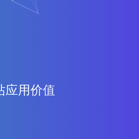
站
应
用
价
值