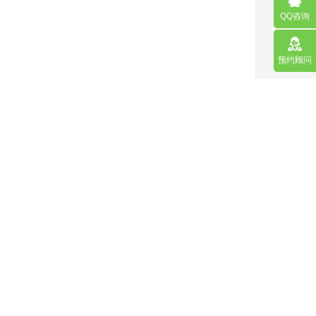
QQ咨询
预约顾问
营销型网站
手机网站/微官网