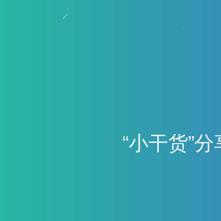
“
小
干
货
”
分