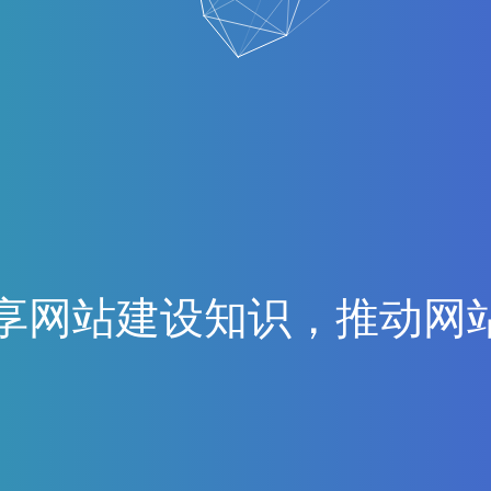
享
网
站
建
设
知
识
，
推
动
网