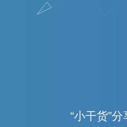
“
小
干
货
”
分