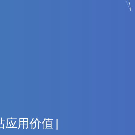
站
应
用
价
值