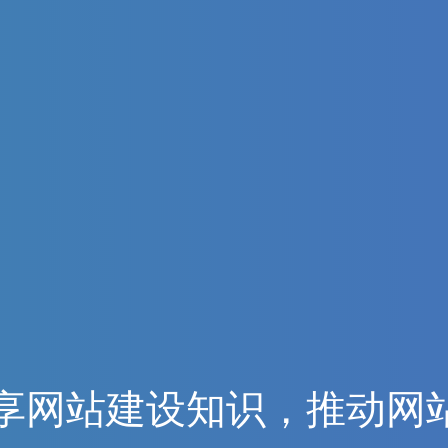
享
网
站
建
设
知
识
，
推
动
网