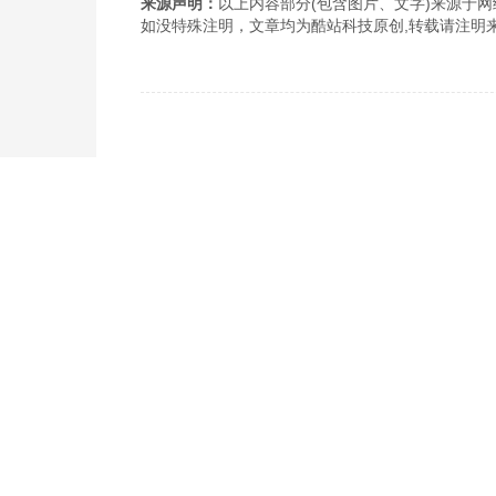
来源声明：
以上内容部分(包含图片、文字)来源于网络
如没特殊注明，文章均为酷站科技原创,转载请注明来自http://www
上一篇：建设外贸网站要突出哪些地方？外贸网站建设细节介绍
免费获
联系专业的商务顾问，制定
189