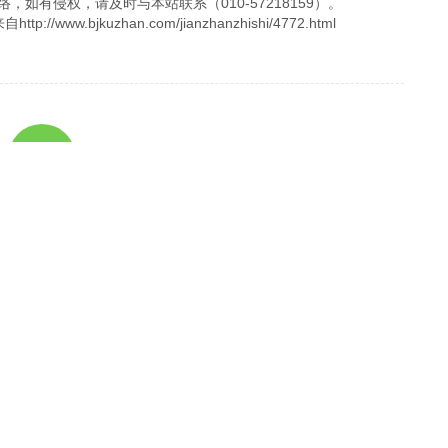
，如有侵权，请及时与本站联系（010-57218159）。
.bjkuzhan.com/jianzhanzhishi/4772.html
返回
下一篇：建设外贸网站要突出哪些地方？外贸网站建设细节介绍
取策划方案及报价
方案，专业设计，一对一咨询及其报价详情
服务热线
11184380