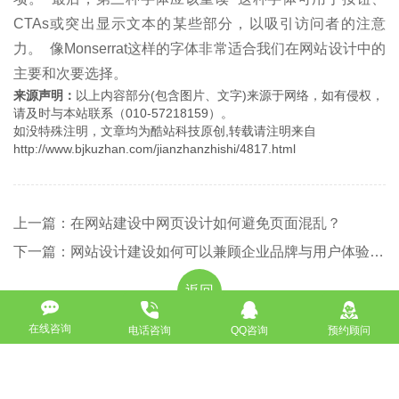
CTAs或突出显示文本的某些部分，以吸引访问者的注意
力。 像Monserrat这样的字体非常适合我们在网站设计中的
主要和次要选择。
来源声明：
以上内容部分(包含图片、文字)来源于网络，如有侵权，
请及时与本站联系（010-57218159）。
如没特殊注明，文章均为酷站科技原创,转载请注明来自
http://www.bjkuzhan.com/jianzhanzhishi/4817.html
上一篇：在网站建设中网页设计如何避免页面混乱？
下一篇：网站设计建设如何可以兼顾企业品牌与用户体验双赢
返回
在线咨询
电话咨询
QQ咨询
预约顾问
免费获取策划方案及报价