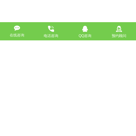
在线咨询
电话咨询
QQ咨询
预约顾问
高端网站定制
响应式网站
营销型网站
手机网站/微官网
电商/功能型网站
小程序开发