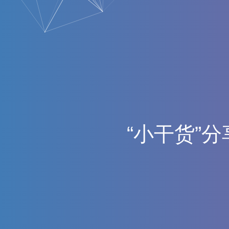
“
小
干
货
”
分