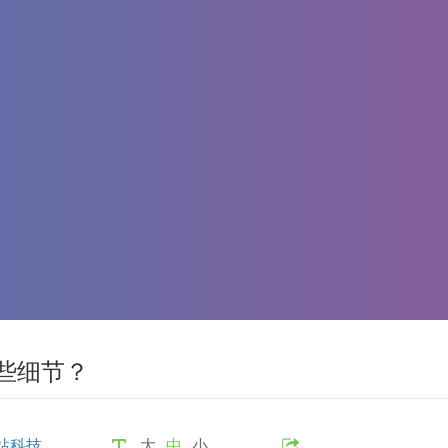
些细节？
站科技
大
中
小