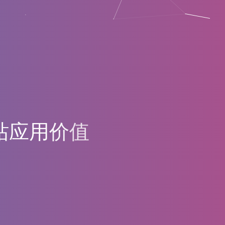
站
应
用
价
值