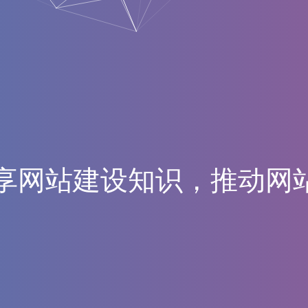
享
网
站
建
设
知
识
，
推
动
网