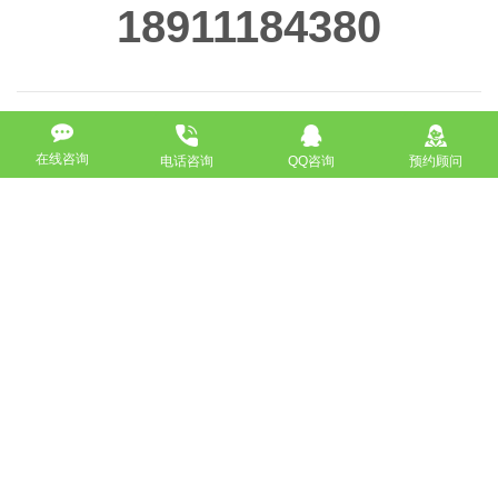
18911184380
在线咨询
电话咨询
QQ咨询
预约顾问
高端网站定制
响应式网站
营销型网站
手机网站/微官网
电商/功能型网站
小程序开发
APP应用程序开发
更多请点击
我要定制网站
马上咨询