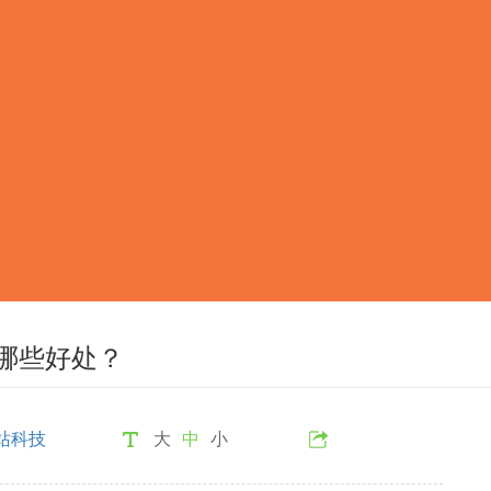
哪些好处？
站科技
大
中
小