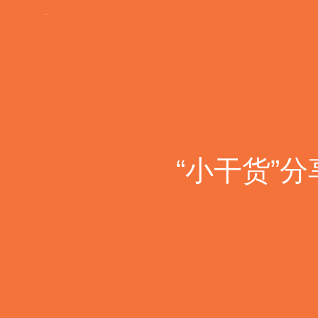
“
小
干