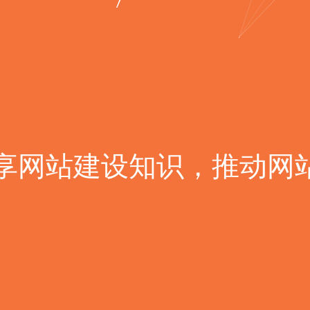
货
”
分
享
网
站
建
设
知
识
，
推