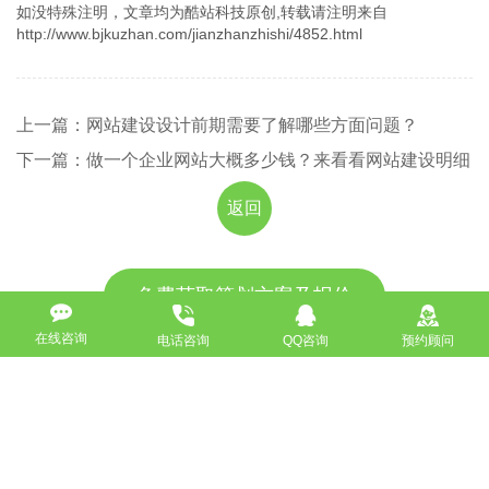
如没特殊注明，文章均为酷站科技原创,转载请注明来自
http://www.bjkuzhan.com/jianzhanzhishi/4852.html
上一篇：网站建设设计前期需要了解哪些方面问题？
下一篇：做一个企业网站大概多少钱？来看看网站建设明细
返回
免费获取策划方案及报价
在线咨询
电话咨询
QQ咨询
预约顾问
联系专业的商务顾问，制定方案，专业设计，一对一咨询及其
报价详情
服务热线
18911184380