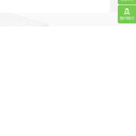
预约顾问
营销型网站
手机网站/微官网
APP应用程序开发
更多请点击
马上咨询