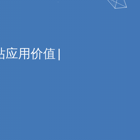
站
应
用
价
值