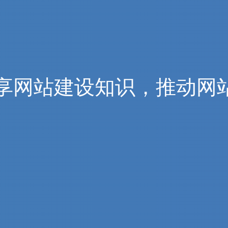
享
网
站
建
设
知
识
，
推
动
网