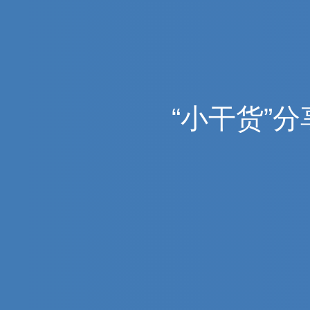
“
小
干
货
”
分