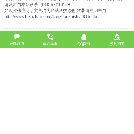
请及时与本站联系（010-57218159）。
如没特殊注明，文章均为酷站科技原创,转载请注明来自
http://www.bjkuzhan.com/jianzhanzhishi/4915.html
上一篇：怎么推广网站才能为企业带来用户
在线咨询
电话咨询
QQ咨询
预约顾问
下一篇：微网站和手机站的有什么不同？
返回
免费获取策划方案及报价
联系专业的商务顾问，制定方案，专业设计，一对一咨询及其
报价详情
服务热线
18911184380