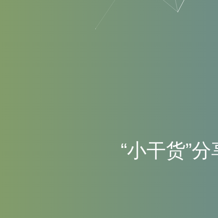
“
小
干
货
”
分