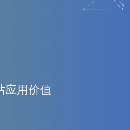
站
应
用
价
值