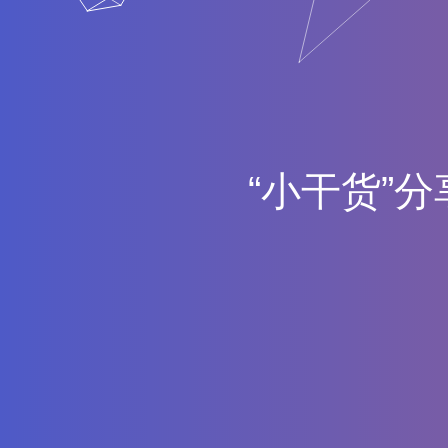
“
小
干
货
”
分