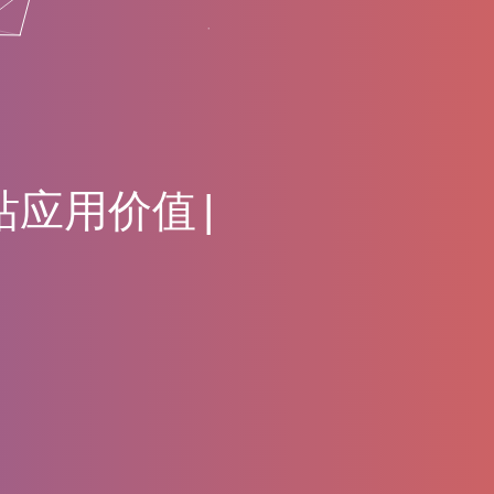
站
应
用
价
值