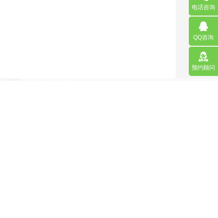
电话咨询
QQ咨询
预约顾问
营销型网站
手机网站/微官网
APP应用程序开发
更多请点击
马上咨询