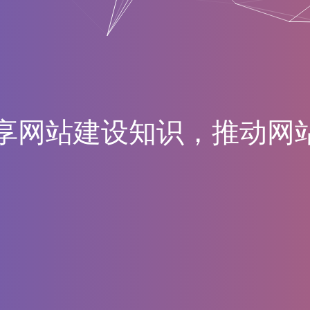
享
网
站
建
设
知
识
，
推
动
网