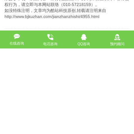
权行为，请立即与本网站联络（010-57218159）。
如没特殊注明，文章均为酷站科技原创,转载请注明来自
http://www.bjkuzhan.com/jianzhanzhishi/4955.html
上一篇：北京网站建设之前不能忽略这些细节？
在线咨询
电话咨询
QQ咨询
预约顾问
下一篇：什么类型的企业网站比较好优化？
返回
免费获取策划方案及报价
联系专业的商务顾问，制定方案，专业设计，一对一咨询及其
报价详情
服务热线
18911184380