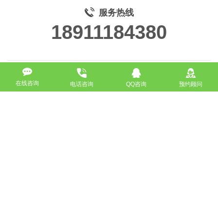
服务热线
18911184380
在线咨询
电话咨询
QQ咨询
预约顾问
高端网站定制
响应式网站
营销型网站
手机网站/微官网
电商/功能型网站
小程序开发
APP应用程序开发
更多请点击
我要定制网站