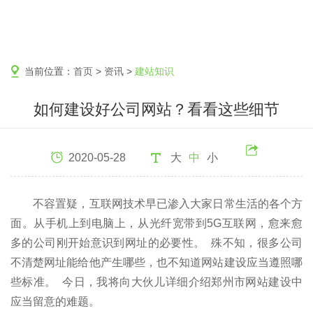
当前位置：
首页
>
资讯
>
建站知识
如何建设好公司网站？看看这些细节
2020-05-28
大
中
小
不容置疑，互联网技术早已渗入大家日常生活的各个方
面。从手机上到电脑上，从光纤宽带到5G互联网，愈来愈
多的公司刚开始意识到网址的必要性。 殊不知，很多公司
不清楚网址能给他产生哪些，也不知道网站建设应当遵照哪
些标准。 今日，我将向大伙儿详细介绍郑州市网站建设中
应当留意的难题。