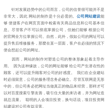
针对发展趋势中的公司而言，公司的信誉很可能并不是
非常大，因此 网站的制作是十分必需的。
公司网站建设
能
够 便捷客户在网页页面中检索有关商品信息和公司基本信
息。尽管客户不可以彻底掌握公司，但她们能够 根据公司
的官网全方位掌握公司。自然，此外，假如公司的网址可以
提升售后维修服务，那麼在某一层面，客户在必须的情况下
便会想起公司的网址。
因而，网站的制作对塑造公司的整体形象起着主导作
用。 因为这种缘故，公司的网址能够 给公司产生潜在性的
顾客，还可以提升顾客对公司的好感度。 我们在企业建站
时必须留意，公司的服务理念务必确立。尽管互联网是无形
中的，但公司务必把网址当做真正的物品来经营，那样才可
以对百度搜索引擎友善，吸引住大量的来访者，并为网址造
就总流量。 聪明的人会项目投资，换句话说，项目投资网
站建设对公司有益没害。