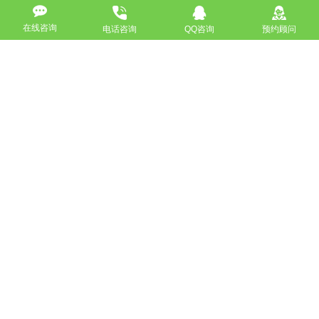
下一篇：如何提高网站用户体验度？看看这些方法
在线咨询
电话咨询
QQ咨询
预约顾问
返回
免费获取策划方案及报价
联系专业的商务顾问，制定方案，专业设计，一对一咨询及其
报价详情
服务热线
18911184380
高端网站定制
响应式网站