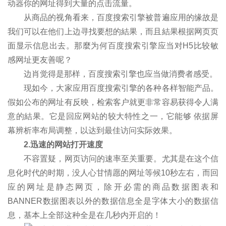
动器你的网址得到大量的点击流量。
从商品的视角看来，百度搜索引擎被普遍应用的缘故是
我们可以在他们上边寻找要想的結果，而且結果根据网页页
面显示信息出去。那麼为何百度搜索引擎应当对H5比较敏
感网址更友善呢？
边肖觉得是那样，百度搜索引擎也应当做消费者感受。
现如今，大家应用百度搜索引擎的各种各样智能产品。
假如公布的网址有反映，检索客户就更非常容易获得令人满
意的結果。它是回应网站的较大特性之一，它能够 依据屏
幕辨析率布局调整，以达到最佳访问实际效果。
2.迅速的网站打开速度
不容置疑，网页访问的速率至关重要。尤其是在这个信
息化时代的时期，没人心甘情愿的网址等候10秒左右，而回
应的网址是静态网页，除开必需的商品数据图表和
BANNER数据图表以外的数据信息全是字体大小的数据信
息，基本上全部这种全是在几秒内开启的！