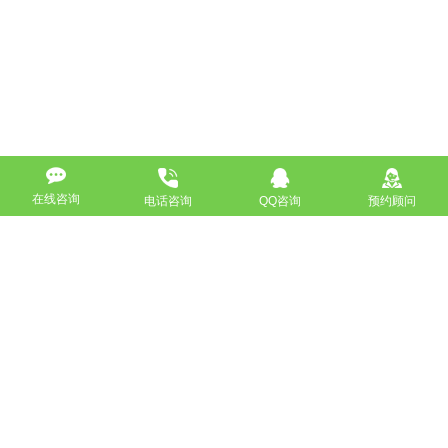
在线咨询
电话咨询
QQ咨询
预约顾问
高端网站定制
响应式网站
营销型网站
手机网站/微官网
电商/功能型网站
小程序开发