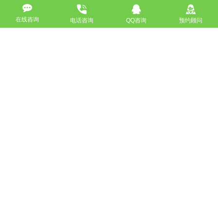
高端网站定制
响应式网站
在线咨询
电话咨询
QQ咨询
预约顾问
营销型网站
手机网站/微官网
电商/功能型网站
小程序开发
APP应用程序开发
更多请点击
我要定制网站
马上咨询
免费互联网咨询服务