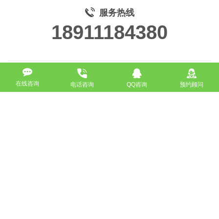
服务热线
18911184380
在线咨询
电话咨询
QQ咨询
预约顾问
高端网站定制
响应式网站
营销型网站
手机网站/微官网
电商/功能型网站
小程序开发
APP应用程序开发
更多请点击
我要定制网站