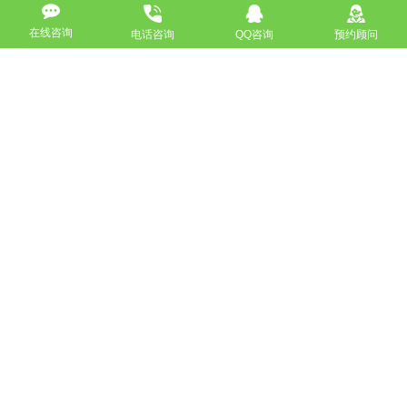
在线咨询
电话咨询
QQ咨询
预约顾问
高端网站定制
响应式网站
营销型网站
手机网站/微官网
电商/功能型网站
小程序开发
APP应用程序开发
更多请点击