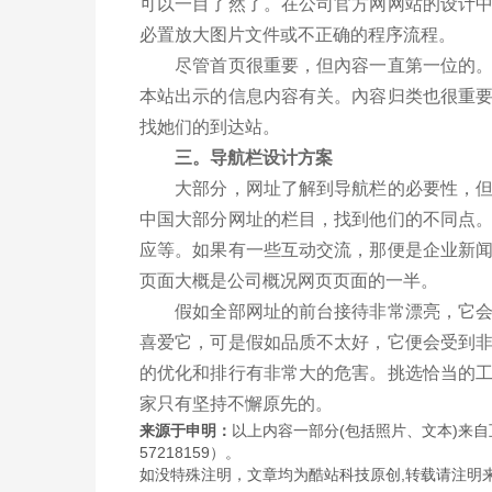
可以一目了然了。在公司官方网网站的设计
必置放大图片文件或不正确的程序流程。
尽管首页很重要，但內容一直第一位的。请
本站出示的信息内容有关。內容归类也很重
找她们的到达站。
三。导航栏设计方案
大部分，网址了解到导航栏的必要性，但非
中国大部分网址的栏目，找到他们的不同点
应等。如果有一些互动交流，那便是企业新
页面大概是公司概况网页页面的一半。
假如全部网址的前台接待非常漂亮，它会给
喜爱它，可是假如品质不太好，它便会受到
的优化和排行有非常大的危害。挑选恰当的
家只有坚持不懈原先的。
来源于申明：
以上内容一部分(包括照片、文本)来自
57218159）。
如没特殊注明，文章均为酷站科技原创,转载请注明来自http://www