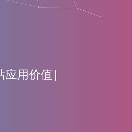
站
应
用
价
值