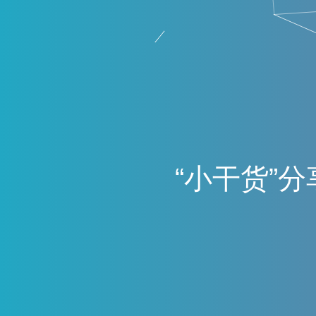
“
小
干
货
”
分