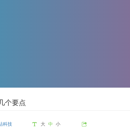
几个要点
站科技
大
中
小