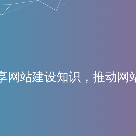
享
网
站
建
设
知
识
，
推
动
网