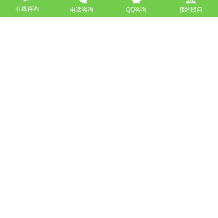
下一篇：中小型北京企业网站建设标准有哪些？
在线咨询
电话咨询
QQ咨询
预约顾问
返回
免费获取策划方案及报价
联系专业的商务顾问，制定方案，专业设计，一对一咨询及其
报价详情
服务热线
18911184380
高端网站定制
响应式网站