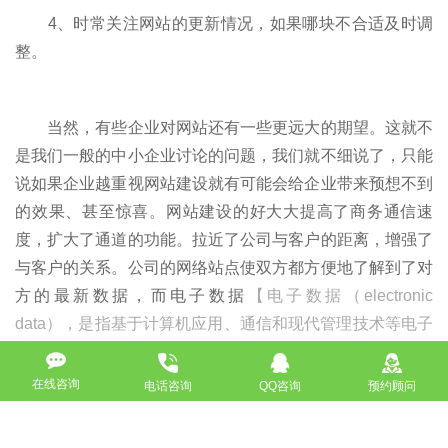
4、时常关注网站的更新情况，如果哪块不合适及时调
整。
当然，有些企业对网站还有一些更远大的期望。这就不
是我们一般的中小企业讨论的问题，我们就不细说了，只能
说如果企业越重视网站建设就有可能会给企业带来预想不到
的效果、甚至惊喜。网站建设的好大大提高了商务通信速
度，扩大了通道的功能。拉近了公司与客户的距离，增强了
与客户的关系。公司的网络站点使双方都方便地了解到了对
方的最新数据，而电子数据
【电子数据（electronic
data），是指基于计算机应用、通信和现代管理技术等电子
化技术手段形成包括文字、图形符号、数字、字母等的客观
资料。】
交换则意味着公司之间的合作提高了服务质量，并
在线咨询
电话咨询
QQ咨询
预约顾问
能以一种快捷、方便的方式提供公司及其产品的信息和客户
所需的服务。