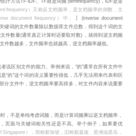
-IDF。TF就是词频 (temfrequency)，IDF是逆
cument frequency）又称反文档频率，是文档频率的倒数，主
rse document frequency）中。】
(inverse document
含这个关键词的文件数量除以数据库文件总数，得到这个词的文
文件数量(通常真正计算时还要取对数) ，就得到逆文档频
文件数越多，文件频率也就越高，逆文档频率越低。
说区别文件的能力。举例来说，“的”通常在所有文件中
是“的”这个词的语义重要性很低，几乎无法用来代表和区
小部分文件中，逆文档频率要高得多，对文件内容来说重要
，不是单纯考虑词频，而是计算词频乘以逆文档频率，
频高，页面与关键词相关性还是不高。举个例子，如果要优
 of Singapore），简称新加坡，旧称新嘉坡、星洲或星岛，