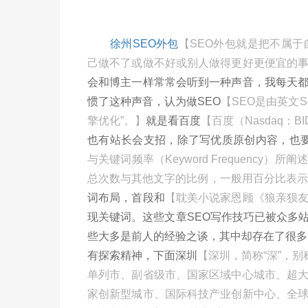
徐州SEO外包
【SEO外包就是把不属于
己做不了或做不好或别人做得更好更便宜的
会和博主一样常常会听到一种声音，我每天
惯了这种声音，认为做SEO
【SEO是由英文Sea
擎优化”。】
就是看百度
【百度（Nasdaq：
也有站长会支招，除了写优质原创内容，也
与关键词频率（Keyword Frequenc
总次数与其他文字的比例，一般用百分比表示
词布局，首段和
【耽美小说家恩顾《狼亲狈
现关键词。这些文章SEO写作技巧已被众多
些大多是前人的经验之谈，其中却存在了很多
有探索精神，下面深圳
【深圳，简称“深”，
单列市、副省级市、国家区域中心城市、超
家创新型城市、国际科技产业创新中心、全