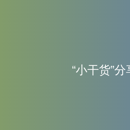
“
小
干
货
”
分