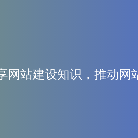
享
网
站
建
设
知
识
，
推
动
网