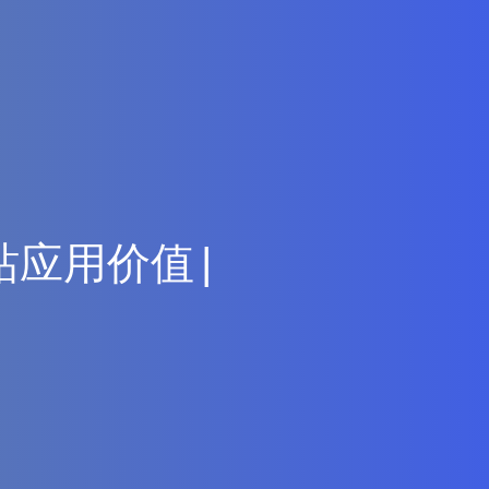
站
应
用
价
值