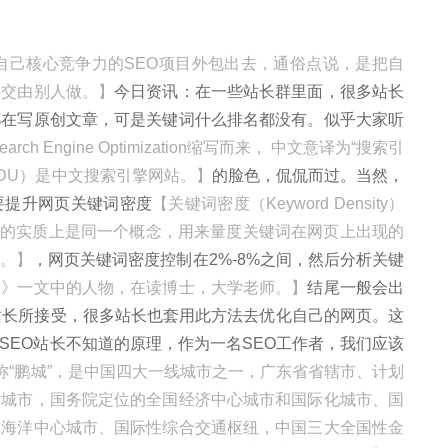
自己核心竞争力的SEO项目外包出去，通俗点说，是把自
事交由别人做。】
今日资讯：在一些站长群里面，很多站长
都在写原创文章，可是关键词什么排名都没有。似乎大家听
rch Engine Optimization缩写而来， 中文意译为“搜索引
BIDU）是中文搜索引擎网站。】
的脸色，侃侃而过。当然，
要提升网页关键词密度
【关键词密度（Keyword Density）
y）所阐述的实质上是同一个概念，用来量度关键词在网页上出现的
。】
，网页关键词密度控制在2%-8%之间，然后分析关键
友》一文中的人物，在读博士，大学老师。】
结尾一般会出
站长所接受，很多站长也套用此方法去优化自己的网页。这
SEO站长不知道的原理，作为一名SEO工作者，我们应该
别称“鹏城”，是中国四大一线城市之一，广东省省辖市、计划
大城市，国务院定位的全国经济中心城市和国际化城市、国
球海洋中心城市、国际性综合交通枢纽，中国三大全国性金