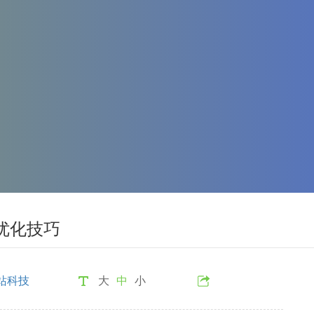
o优化技巧
站科技
大
中
小