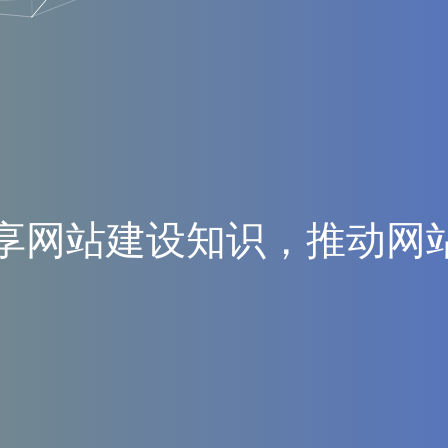
享
网
站
建
设
知
识
，
推
动
网