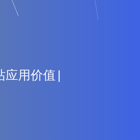
站
应
用
价
值