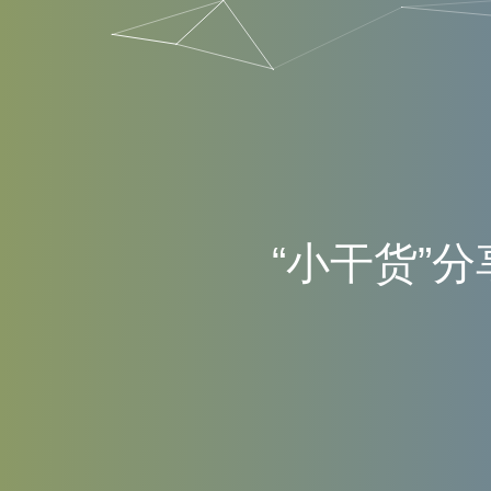
“
小
干
货
”
分