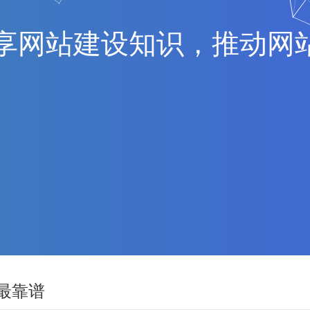
享
网
站
建
设
知
识
，
推
动
网
最靠谱