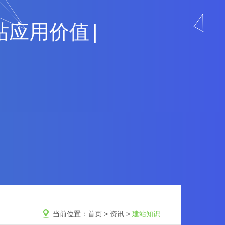
站
应
用
价
值
当前位置：
首页
>
资讯
>
建站知识