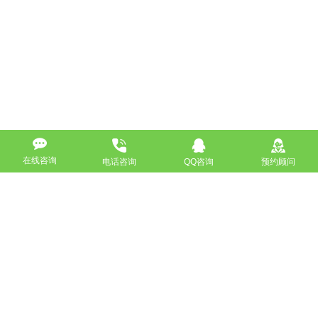
在线咨询
电话咨询
QQ咨询
预约顾问
高端网站定制
响应式网站
营销型网站
手机网站/微官网