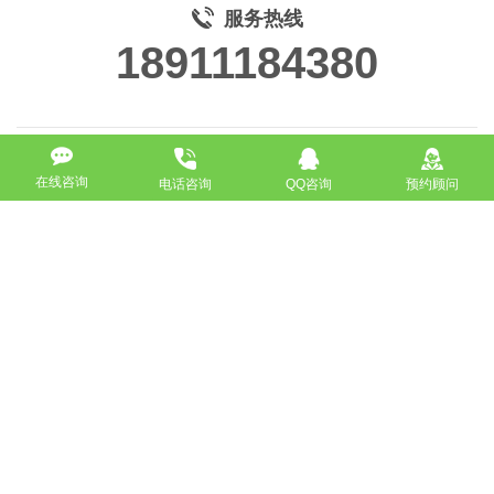
服务热线
18911184380
在线咨询
电话咨询
QQ咨询
预约顾问
高端网站定制
响应式网站
营销型网站
手机网站/微官网
电商/功能型网站
小程序开发
APP应用程序开发
更多请点击
我要定制网站