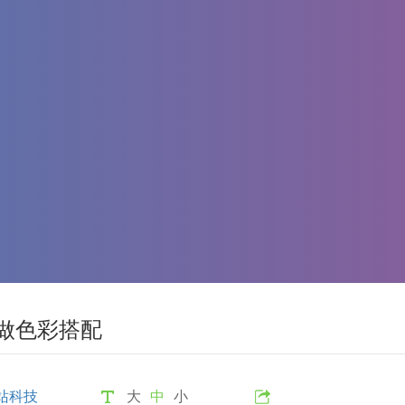
做色彩搭配
站科技
大
中
小