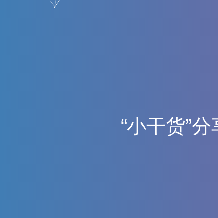
“
小
干
货
”
分