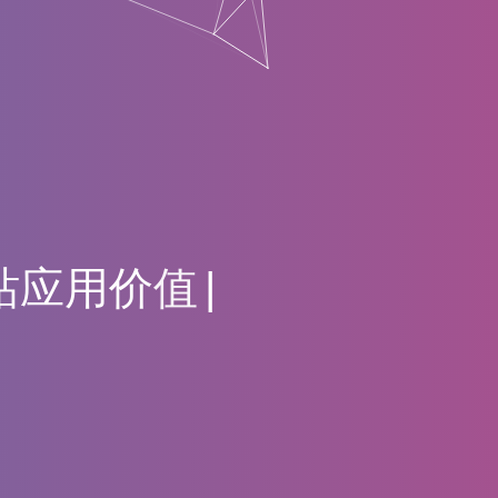
站
应
用
价
值