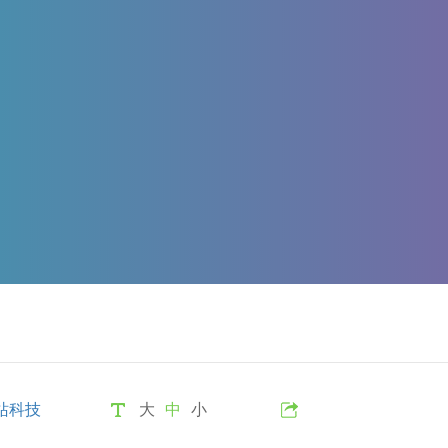
站科技
大
中
小