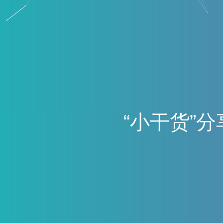
“
小
干
货
”
分