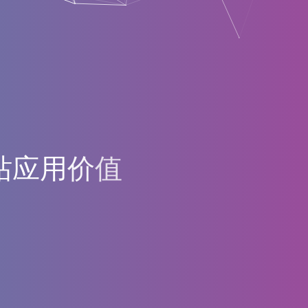
站
应
用
价
值