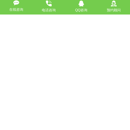
高端网站定制
响应式网站
在线咨询
电话咨询
QQ咨询
预约顾问
营销型网站
手机网站/微官网
电商/功能型网站
小程序开发
APP应用程序开发
更多请点击
我要定制网站
马上咨询
免费互联网咨询服务