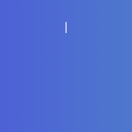
将
想
法
与
焦
点