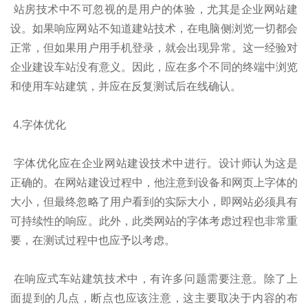
站房技术中不可忽视的是用户的体验，尤其是企业网站建
设。如果响应网站不知道建站技术，在电脑侧浏览一切都会
正常，但如果用户用手机登录，就会出现异常。这一经验对
企业建设车站没有意义。因此，应在多个不同的终端中浏览
和使用车站建筑，并应在反复测试后在线确认。
4.字体优化
字体优化应在企业网站建设技术中进行。设计师认为这是
正确的。在网站建设过程中，他注意到设备和网页上字体的
大小，但最终忽略了用户看到的实际大小，即网站必须具有
可持续性的响应。此外，此类网站的字体考虑过程也非常重
要，在测试过程中也应予以考虑。
在响应式车站建筑技术中，有许多问题需要注意。除了上
面提到的几点，断点也应该注意，这主要取决于内容的布