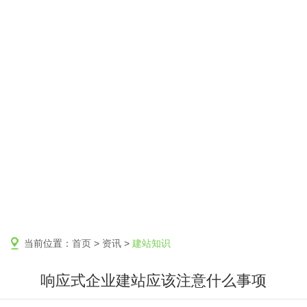
当前位置：
首页
>
资讯
>
建站知识
响应式企业建站应该注意什么事项