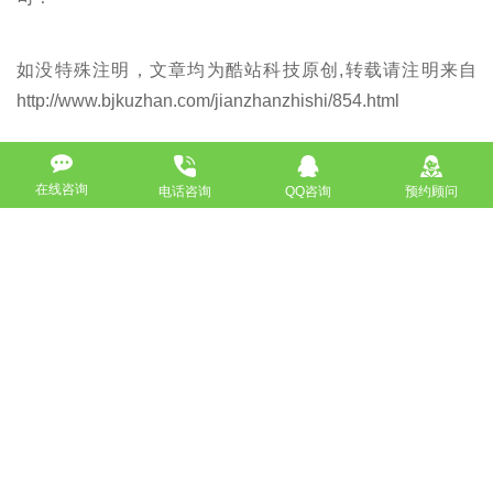
如没特殊注明，文章均为酷站科技原创,转载请注明来自
http://www.bjkuzhan.com/jianzhanzhishi/854.html
在线咨询
电话咨询
QQ咨询
预约顾问
上一篇：企业对网站制作的首页重点规划
下一篇：网站制作公司你选对了吗？
返回
免费获取策划方案及报价
联系专业的商务顾问，制定方案，专业设计，一对一咨询及其
报价详情
服务热线