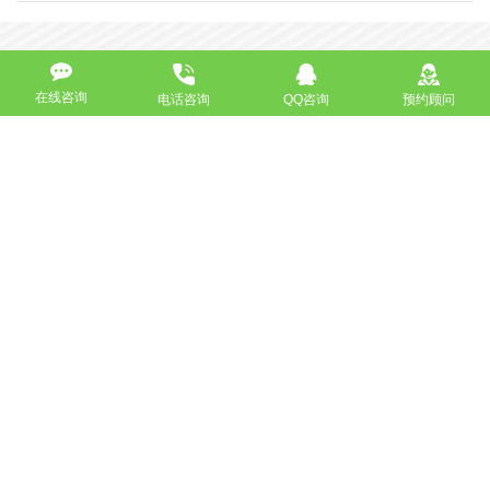
在线咨询
高端网站定制
响应式网站
电话咨询
QQ咨询
预约顾问
营销型网站
手机网站/微官网
电商/功能型网站
小程序开发
APP应用程序开发
更多请点击
我要定制网站
马上咨询
免费互联网咨询服务