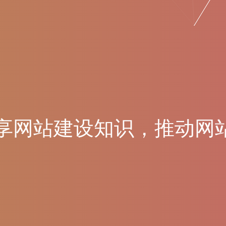
享
网
站
建
设
知
识
，
推
动
网