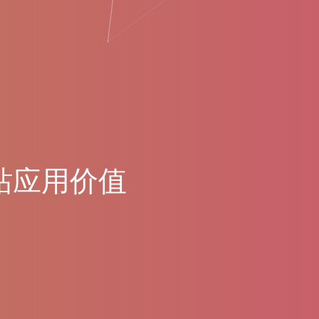
站
应
用
价
值