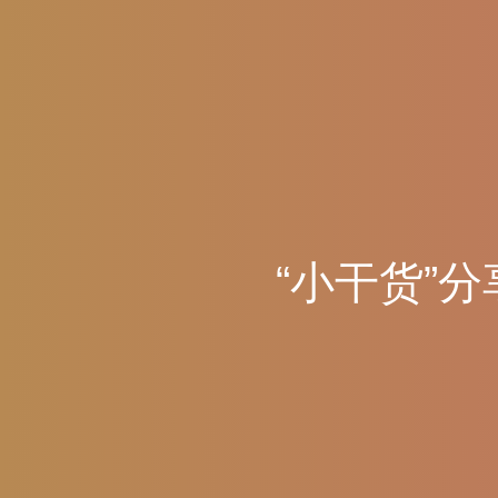
“
小
干
货
”
分