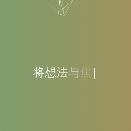
将
想
法
与
焦
点
和
您
一
起
共