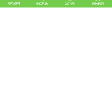
在线咨询
电话咨询
QQ咨询
预约顾问
高端网站定制
响应式网站
营销型网站
手机网站/微官网
电商/功能型网站
小程序开发
APP应用程序开发
更多请点击
我要定制网站
马上咨询
免费互联网咨询服务