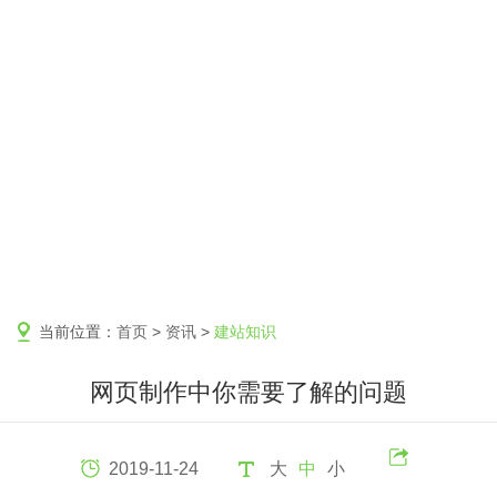
当前位置：
首页
>
资讯
>
建站知识
网页制作中你需要了解的问题
2019-11-24
大
中
小