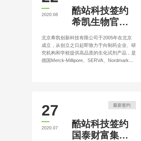
院”。
酷站科技签约
2020.08
希凯生物官方
网站建设
北京希凯创新科技有限公司于2005年在北京
成立，从创立之日起即致力于向制药企业、研
究机构和学校提供高品质的生化试剂产品，是
德国Merck-Millipore、SERVA、Nordmark、
Jena Bioscience、Seramun、瑞士Biosynth、
法国Solabia、丹麦 Pharmacosmos、澳大利
亚Bovogen、芬兰 Medix Biochemica、美
27
最新签约
酷站科技签约
2020.07
国泰财富集团