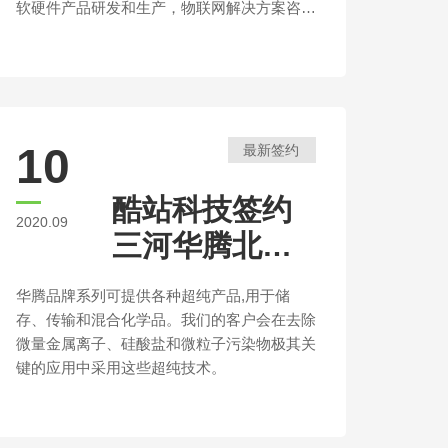
软硬件产品研发和生产，物联网解决方案咨
询，工业自动化系统集成，数字一体化安防系
统建设，油田工程技术服务，石油勘探软件开
发为主营业务的高新技术企业。
10
最新签约
酷站科技签约
2020.09
三河华腾北搪
设备公司官方
华腾品牌系列可提供各种超纯产品,用于储
网站建设
存、传输和混合化学品。我们的客户会在去除
微量金属离子、硅酸盐和微粒子污染物极其关
键的应用中采用这些超纯技术。