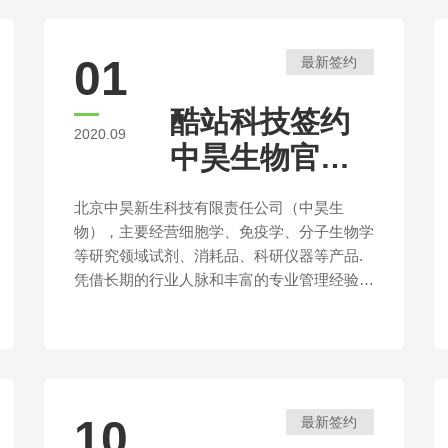
01
最新签约
酷站科技签约
2020.09
中昊生物官方
网站建设
北京中昊新生科技有限责任公司（中昊生
物），主要经营细胞学、免疫学、分子生物学
等研究领域试剂、消耗品、科研仪器等产品.
凭借长期的行业人脉和丰富的专业管理经验，
中昊成立以来已拥有一批一流的国际企业的代
理和特许经营权，正步步成为领先的、专业致
力于生物研究产品的供应商，我们正以更加稳
健、更加快捷的步伐前行，我们将源源不断地
将国际顶级公司的产品为您介绍到国内，为您
10
最新签约
的试验、为我国科研水平的提升不懈努力。力
争在最短时间内使我们成为有国际影响的本土