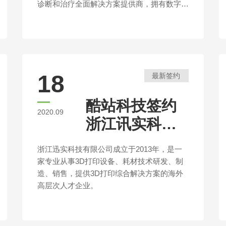
诊断和治疗全面解决方案提供商，拥有数字化
医学诊疗设备（CT、MRI、DSA、GXR、
PET/CT、RT、US）、体外诊断设备及试
剂、MDaaS （医疗设备和医学影像数据服
务）解决方案、设备服务与培训四大业务线。
18
最新签约
酷站科技签约
2020.09
浙江讯实科技
官方网站建设
浙江迅实科技有限公司成立于2013年，是一
家专业从事3D打印设备、耗材技术研发、制
造、销售，提供3D打印综合解决方案的海外
高层次人才企业。