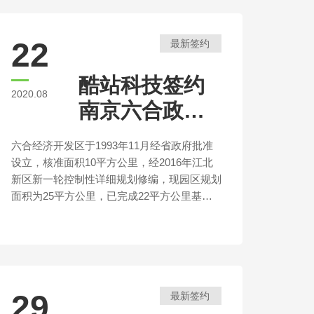
22
最新签约
酷站科技签约
2020.08
南京六合政府
项目网站建设
六合经济开发区于1993年11月经省政府批准
设立，核准面积10平方公里，经2016年江北
新区新一轮控制性详细规划修编，现园区规划
面积为25平方公里，已完成22平方公里基础
设施覆盖。园区主要功能布局为北部生活区，
中部、南部工业区，沿江北大道两侧商贸服务
区。2018年度在全省88家省级开发区中排名
第27位，比上一年度前进8个位次。
29
最新签约