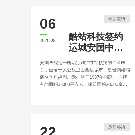
06
最新签约
酷站科技签约
2020.09
运城安国中医
院网站建设项
安国医院是一所治疗难治性结核病的专科医
目
院，坐落于关公故里山西运城市，是晋南结核
病名医焦起周、武桂兰于1987年创建。 医院
占地面积33000平方米，建筑面积20000余平
方米。设有肺结核科、骨结核科、肺外结核
科、呼吸科、检验科、影像科、气管镜室、营
养科、心身医学科、中药制剂中心等20多个
科室，现有各类专业人才100余人，已发展为
全国规模最大的民营结核病专科医院。全国医
22
最新签约
保跨省异地直接结算定点医疗单位，连续16
年被中国医院协会评为“全国百姓放心示范医