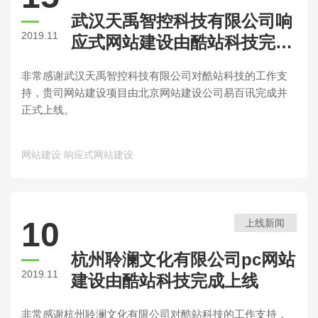
武汉天禹智控科技有限公司响
2019.11
应式网站建设由酷站科技完成
上线
非常感谢武汉天禹智控科技有限公司对酷站科技的工作支
持，贵司网站建设项目由北京网站建设公司易百讯完成并
正式上线。
网站建设
响应式网站建设
10
上线新闻
杭州聆澜文化有限公司pc网站
2019.11
建设由酷站科技完成上线
非常感谢杭州聆澜文化有限公司对酷站科技的工作支持，