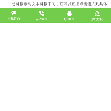
超链接跟纯文本链接不同，它可以直接点击进入到具体
地址，不仅仅可以提升网站流量，更能促进网站排名。
在线咨询
电话咨询
QQ咨询
预约顾问
图片链接
图片链接特别容易理解，通过点击图进入了另外一个页
面这就是图片链接。图片链接一般用于广告或活动展示，较
常见的就是电商网站，图片链接更容易吸引用户去链接查
看。
404错误页面的优化
404错误页面通常称为死链接(不存在的链接)。当用户
或蜘蛛访问我们的网页，如果该页面不存在了，应该将其自
定义为404页面，明确告诉用户和搜索引擎这个页面已经不
存在，请访问下一个链接。404页面优化也是内部链接优化
的一个小细节。
nofollow标签