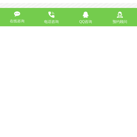
在线咨询
电话咨询
QQ咨询
预约顾问
高端网站定制
响应式网站
营销型网站
手机网站/微官网
电商/功能型网站
小程序开发
APP应用程序开发
更多请点击
我要定制网站
马上咨询
免费互联网咨询服务