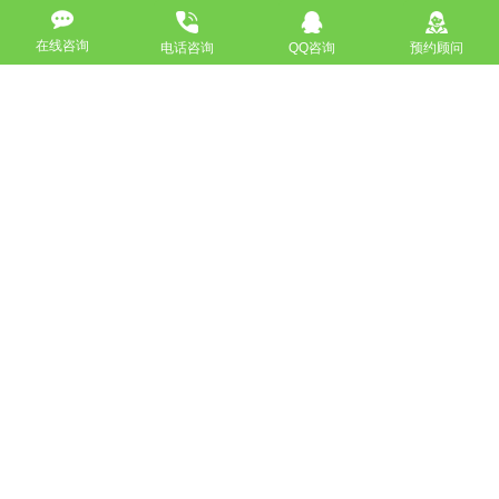
在线咨询
电话咨询
QQ咨询
预约顾问
高端网站定制
响应式网站
营销型网站
手机网站/微官网
电商/功能型网站
小程序开发
APP应用程序开发
更多请点击