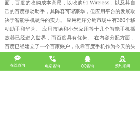
面，百度的收购成本高昂，以收购91 Wireless，以及其自
己的百度移动助手，其阵容可谓豪华，但应用平台的发展取
决于智能手机硬件的实力。 应用程序分销市场中有360个移
动助手和华为。 应用市场和小米应用等十几个智能手机播
放器已经进入世界，而百度具有优势。 在内容分配方面，
百度已经建立了一个百家账户，依靠百度手机作为今天的头
条新闻，但是优势不是很高。 显然，为此感到困惑的是自
我媒体作者的尴尬境地。
在线咨询
电话咨询
QQ咨询
预约顾问
百度的战略方向已调整为适应人工智能。 至于这方面能否
成为百度的下一个增长引擎，还不得而知。 我们仅了解
到，阿里巴巴的市值为4486亿美元，腾讯的市值为3193亿
美元，百度的为839亿美元，而蝙蝠的百度则完全落后。 百
度流量的状况已被彻底动摇，直接影响到以搜索引擎推广为
核心的在线推广人群，移动互联网时代的渠道分散已经是事
实。