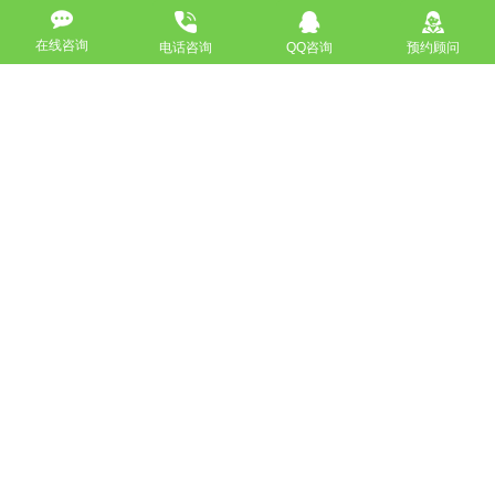
在线咨询
电话咨询
QQ咨询
预约顾问
高端网站定制
响应式网站
营销型网站
手机网站/微官网
电商/功能型网站
小程序开发
APP应用程序开发
更多请点击