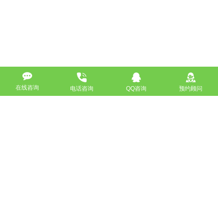
在线咨询
电话咨询
QQ咨询
预约顾问
高端网站定制
响应式网站
营销型网站
手机网站/微官网