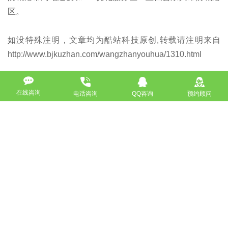
区。
如没特殊注明，文章均为酷站科技原创,转载请注明来自
http://www.bjkuzhan.com/wangzhanyouhua/1310.html
在线咨询
电话咨询
QQ咨询
预约顾问
上一篇：六安营销型网站建设_网站设计制作_seo优化排名
下一篇：三门峡SEO公司_网站优化
返回
免费获取策划方案及报价
联系专业的商务顾问，制定方案，专业设计，一对一咨询及其
报价详情