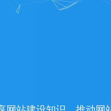
享
网
站
建
设
知
识
，
推
动
网