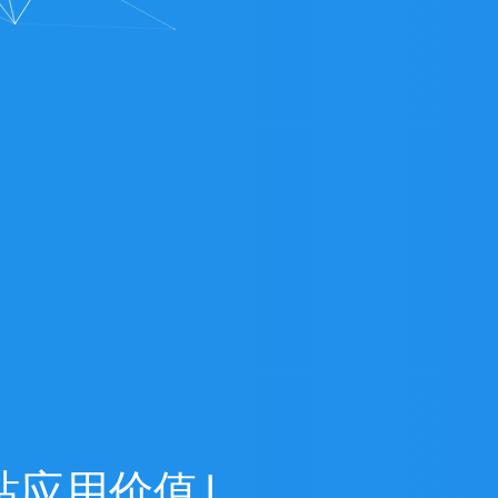
站
应
用
价
值