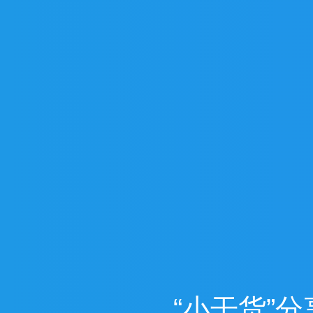
“
小
干
货
”
分